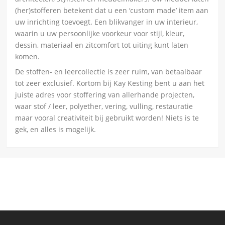
(her)stofferen betekent dat u een ‘custom made’ item aan
uw inrichting toevoegt. Een blikvanger in uw interieur,
waarin u uw persoonlijke voorkeur voor stijl, kleur,
dessin, materiaal en zitcomfort tot uiting kunt laten
komen.
De stoffen- en leercollectie is zeer ruim, van betaalbaar
tot zeer exclusief. Kortom bij Kay Kesting bent u aan het
juiste adres voor stoffering van allerhande projecten,
waar stof / leer, polyether, vering, vulling, restauratie
maar vooral creativiteit bij gebruikt worden! Niets is te
gek, en alles is mogelijk.